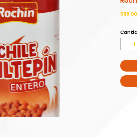
Roch
$116.0
Canti